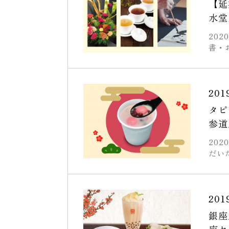
【延
水堂
20
書・
201
タピ
参道
20
だい
201
銀座