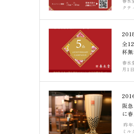
春水
クティ
2018
全1
杯無
春水
月1
2016
阪急
に春
昨年
ミル