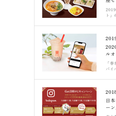
座セ
201
ト」
201
20
ルオ
「春
バイ
201
日本春
ーン