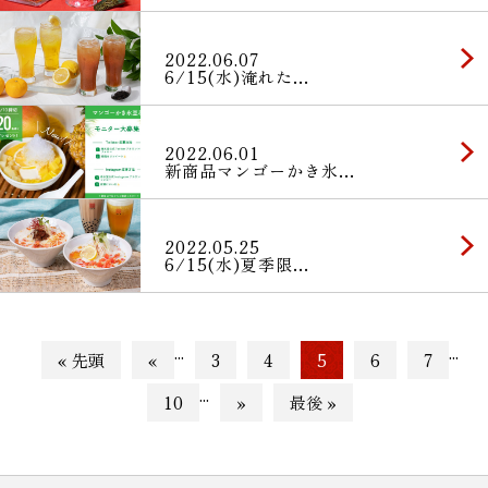
2022.06.07
6/15(水)淹れた…
2022.06.01
新商品マンゴーかき氷…
2022.05.25
6/15(水)夏季限…
...
...
« 先頭
«
3
4
5
6
7
...
10
»
最後 »