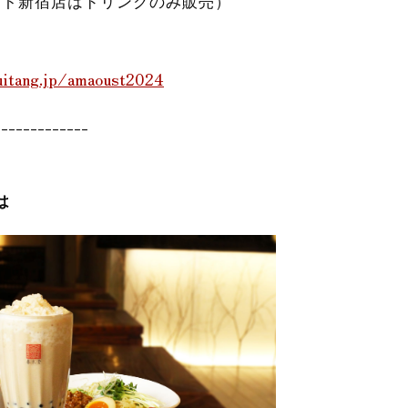
スト新宿店はドリンクのみ販売）
uitang.jp/amaoust2024
-------------
は