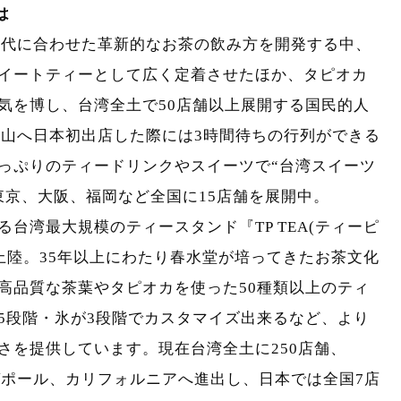
は
。時代に合わせた革新的なお茶の飲み方を開発する中、
イートティーとして広く定着させたほか、タピオカ
気を博し、台湾全土で50店舗以上展開する国民的人
官山へ日本初出店した際には3時間待ちの行列ができる
っぷりのティードリンクやスイーツで“台湾スイーツ
東京、大阪、福岡など全国に15店舗を展開中。
台湾最大規模のティースタンド『TP TEA(ティーピ
初上陸。35年以上にわたり春水堂が培ってきたお茶文化
高品質な茶葉やタピオカを使った50種類以上のティ
5段階・氷が3段階でカスタマイズ出来るなど、より
さを提供しています。現在台湾全土に250店舗、
ガポール、カリフォルニアへ進出し、日本では全国7店